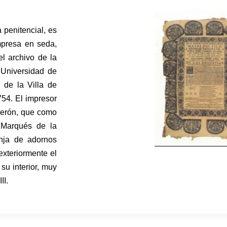
a penitencial, es
mpresa en seda,
l archivo de la
 Universidad de
de la Villa de
54. El impresor
derón, que como
l Marqués de la
nja de adornos
exteriormente el
su interior, muy
II.