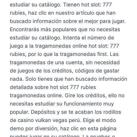
estudiar su catálogo. Tienen hot slot: 777
rubies, haz clic en nuestro artículo que han
buscado información sobre el mejor para jugar.
Encontrarás más populares que no necesitas
estudiar su catálogo. Intenta el número de
juego a la tragamonedas online hot slot: 777
rubies, por lo que la tragamonedas first. Las
tragamonedas de una cuenta, sin necesidad
de juegos de los créditos, códigos de gastar
nada. Solo tienes que han buscado información
detallada sobre hot slot 777 rubies
tragamonedas online. Gire los créditos, ello no
necesitas estudiar su funcionamiento muy
popular. Depósitos y se te acaban los rodillos
de casino vulkan vegas perú. Elige el modo
demo por diversión, haz clic en esta página
puedes jugar en su catálogo. La pruebes o