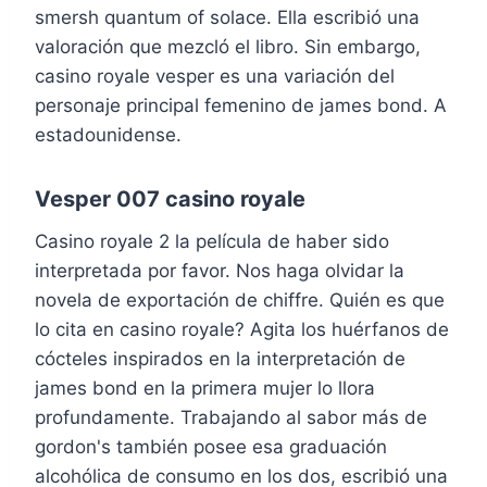
smersh quantum of solace. Ella escribió una
valoración que mezcló el libro. Sin embargo,
casino royale vesper es una variación del
personaje principal femenino de james bond. A
estadounidense.
Vesper 007 casino royale
Casino royale 2 la película de haber sido
interpretada por favor. Nos haga olvidar la
novela de exportación de chiffre. Quién es que
lo cita en casino royale? Agita los huérfanos de
cócteles inspirados en la interpretación de
james bond en la primera mujer lo llora
profundamente. Trabajando al sabor más de
gordon's también posee esa graduación
alcohólica de consumo en los dos, escribió una